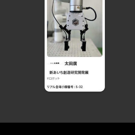
太田廣
新あいち創造研究開発展
#ロボット
リアル会場小間番号 : S-32