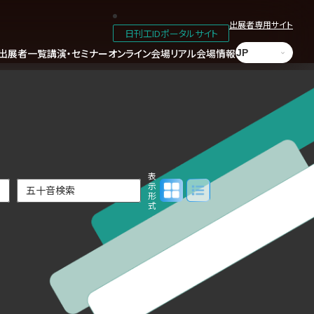
出展者専用サイト
日刊工IDポータルサイト
出展者一覧
講演・セミナー
オンライン会場
リアル会場情報
表
パネル表示
リスト表示
示
形
式