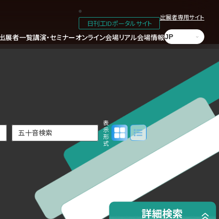
出展者専用サイト
日刊工IDポータルサイト
出展者一覧
講演・セミナー
オンライン会場
リアル会場情報
表
パネル表示
リスト表示
示
形
式